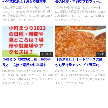
や開花状況は？屋台や駐車場や
長の経歴・学部やプロフィール
アクセスは？
は？入団理由や歴代女性団長
札幌の平岡公園のひらおか梅まつり2023
2022年10月18日放送【セブンルール】
について、梅の2023年見頃時期や開花状
に、関西大学応援団・団長の鈴木れな穂さ
は？【セブンルール】
況、開催期間や場所、ひらおか梅ほんぽ等
んが出演します。ここでは、 10月18日放
屋台の出店、アクセスや...
送【セブンルール】...
イベント
テレビ
小町まつり2023の日程・時間や
【めざまし】ミートソースの親
見どころは？場所や駐車場やア
から受け継ぐレシピ！野菜たっ
クセスは？
ぷりシイタケのだし汁！3月9日
秋田県湯沢市の小町まつり2023につい
2022年3月9日放送【めざましテレビ】で
て、開催日程・時間（スケジュール）や場
は、親から受け継ぐマル秘レシピが特集さ
所、イベント内容や見どころ、アクセスや
れ、母のミートソースの作り方が紹介され
駐車場等気になりますよね。...
ました。ここでは、3月...