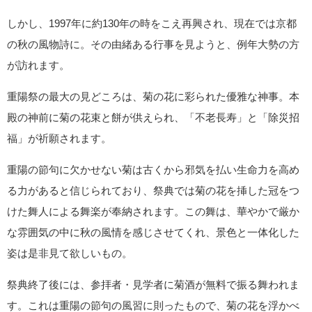
しかし、1997年に約130年の時をこえ再興され、現在では京都
の秋の風物詩に。その由緒ある行事を見ようと、例年大勢の方
が訪れます。
重陽祭の最大の見どころは、菊の花に彩られた優雅な神事。本
殿の神前に菊の花束と餅が供えられ、「不老長寿」と「除災招
福」が祈願されます。
重陽の節句に欠かせない菊は古くから邪気を払い生命力を高め
る力があると信じられており、祭典では菊の花を挿した冠をつ
けた舞人による舞楽が奉納されます。この舞は、華やかで厳か
な雰囲気の中に秋の風情を感じさせてくれ、景色と一体化した
姿は是非見て欲しいもの。
祭典終了後には、参拝者・見学者に菊酒が無料で振る舞われま
す。これは重陽の節句の風習に則ったもので、菊の花を浮かべ