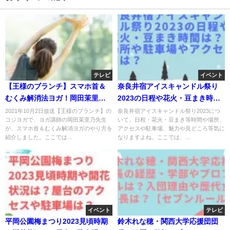
テレビ
イベント
【王様のブランチ】スマホ首＆
奈良井宿アイスキャンドル祭り
むくみ解消法ヨガ！岡田茉里乃
2023の日程や花火・豆まき時間
がコジヨガで伝授！10月2日
は？場所や駐車場やアクセス
2021年10月2日放送【王様のブランチ】の
奈良井宿アイスキャンドル祭り2023につ
コジヨガで、ヨガ講師の岡田茉里乃先生
いて、日程・花火・豆まき等時間や場所、
は？
が、スマホ首＆むくみ解消ヨガのやり方を
アクセスや駐車場、魅力や見どころ等気に
紹介しました。ここでは...
なりますよね。ここでは、...
イベント
テレビ
平岡公園梅まつり2023見頃時期
鈴木れな穂・関西大学応援団団