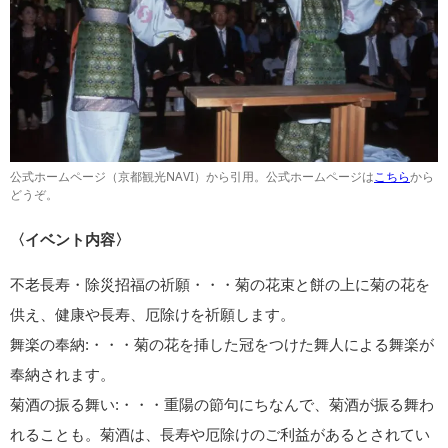
公式ホームページ（京都観光NAVI）から引用。公式ホームページは
こちら
から
どうぞ。
〈イベント内容〉
不老長寿・除災招福の祈願・・・菊の花束と餅の上に菊の花を
供え、健康や長寿、厄除けを祈願します。
舞楽の奉納:・・・菊の花を挿した冠をつけた舞人による舞楽が
奉納されます。
菊酒の振る舞い:・・・重陽の節句にちなんで、菊酒が振る舞わ
れることも。菊酒は、長寿や厄除けのご利益があるとされてい