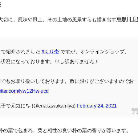
円
大切に、風味や風土、その土地の風景すらも描き出す
恵那川上
』で紹介されました
#くり壱
ですが、オンラインショップ、
い状況になっております。申し訳ありません！
事でもお取り扱いしております。数に限りがございますのでお
witter.com/Nw12Hwiucq
元気に🍠 (@enakawakamiya)
February 24, 2021
朴の葉で包まれ、栗と相性の良い朴の葉の香りが漂います。