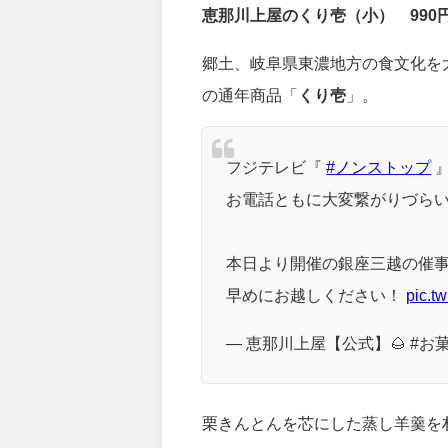
恵那川上屋のくり壱（小） 990
郷土、岐阜県東濃地方の食文化を
の通年商品「
くり壱
」。
フジテレビ『
#ノンストップ
お電話ともに大変繋がりづら
本日より開催の銀座三越の催
早めにお越しください！
pic.t
— 恵那川上屋【公式】🌰 #お菓子で
栗きんとんを芯にした蒸し羊羹を