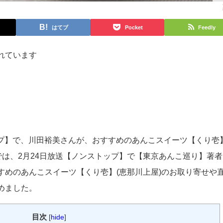
はてブ
Pocket
Feedly
れています
トップ】で、川田裕美さんが、おすすめのあんこスイーツ【くり壱
では、2月24日放送【ノンストップ】で【東京あんこ巡り】著者
すめのあんこスイーツ【くり壱】(恵那川上屋)のお取り寄せや
めました。
目次
[
hide
]