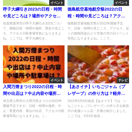
イベント
イベント
呼子大綱引き2023の日程・時間
徳島航空基地航空祭2022の日
や見どころは？場所やアクセス
程・時間や見どころは？アクセ
や駐車場は？
スや駐車場は？
佐賀県唐津市の呼子大綱引き2023につい
徳島航空基地航空祭が2022年開催予定
て、開催日程・時間や場所、歴史や見どこ
で、日程・時間や見どころ、アクセス、近
ろ、アクセスや駐車場等気になりますよ
くの徳島阿波おどり空港の空の日イベント
ね。ここでは、呼子大綱引き...
等気になりますよね。ここで...
イベント
テレビ
入間万燈まつり2022の日程・時
【あさイチ】いちごジャム（プ
間や出店は？中止内容や場所や
レザーブ）の作り方は？軽井
駐車場は？
沢・沢屋が伝授！5月6日
埼玉県入間市の入間万燈まつりが2022年
2021年5月6日放送【あさイチ】では、い
開催予定ですが、日程・時間や場所、中
ちごジャム（プレザーブ）の作り方を軽井
止・変更内容、屋台の出店、アクセスや駐
沢の老舗ジャム店・沢屋が紹介しました。
車場等気になりますよね。こ...
ここでは、5月6日放送...