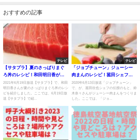
おすすめの記事
テレビ
テレビ
【サタプラ】夏のさっぱりまぐ
「ジョブチューン」ジューシー
ろ丼のレシピ！和田明日香が伝
肉まんのレシピ！菰田シェフの
授！6月19日
中華おうちごはん！
2021年6月19日放送【サタプラ】で、和田
2020年6月13日放送「ジョブチューン」
明日香さんが夏のさっぱりまぐろ丼のレシ
で、が、菰田欣也シェフの伝授のもと、鈴
ピを紹介しました。ここでは、6月19日放
木奈々さんがジューシー肉まんをつくりま
送【サタプラ】で紹...
した。ここでは、「ジョ...