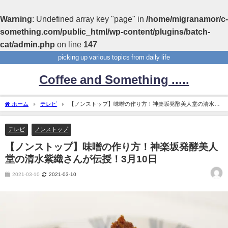
Warning
: Undefined array key "page" in
/home/migranamor/c-
something.com/public_html/wp-content/plugins/batch-
cat/admin.php
on line
147
picking up various topics from daily life
Coffee and Something .....
ホーム
テレビ
【ノンストップ】味噌の作り方！神楽坂発酵美人堂の清水紫
織さんが伝授！3月10日
テレビ
ノンストップ
【ノンストップ】味噌の作り方！神楽坂発酵美人
堂の清水紫織さんが伝授！3月10日
2021-03-10
2021-03-10