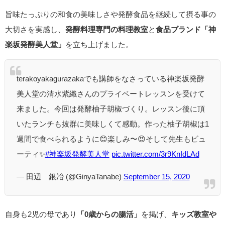
旨味たっぷりの和食の美味しさや発酵食品を継続して摂る事の
大切さを実感し、
発酵料理専門の料理教室
と
食品ブランド「神
楽坂発酵美人堂」
を立ち上げました。
terakoyakagurazakaでも講師をなさっている神楽坂発酵
美人堂の清水紫織さんのプライベートレッスンを受けて
来ました。今回は発酵柚子胡椒づくり。レッスン後に頂
いたランチも抜群に美味しくて感動。作った柚子胡椒は1
週間で食べられるように😊楽しみ〜😍そして先生もビュ
ーティ✨
#神楽坂発酵美人堂
pic.twitter.com/3r9KnIdLAd
— 田辺 銀冶 (@GinyaTanabe)
September 15, 2020
自身も2児の母であり
「0歳からの腸活」
を掲げ、
キッズ教室や