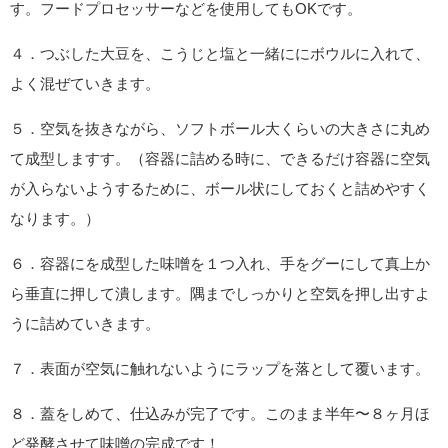
す。フードプロセッサーなどを使用してもOKです。
４．つぶした大豆を、こうじと塩と一緒ににボウルに入れて、
よく混ぜていきます。
５．空気を抜きながら、ソフトボール大くらいの大きさに丸め
て成型しますす。（容器に詰める時に、できるだけ容器に空気
が入らないようするために、ボール状にしておくと詰めやすく
なります。）
６．容器にを成型した味噌を１つ入れ、手をグーにして真上か
ら垂直に押して潰します。隅までしっかりと空気を押し出すよ
うに詰めていきます。
７．表面が空気に触れないようにラップを落として覆います。
８．蓋をしめて、仕込みが完了です。このまま半年〜８ヶ月ほ
ど発酵させて味噌の完成です！