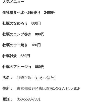
人気メニュー
生牡蠣食べ比べ6種盛り 2480円
牡蠣のなめろう 880円
牡蠣のコンブ巻き 880円
牡蠣のウニ焼き 780円
牡蠣雑炊 680円
牡蠣のアヒージョ 880円
店名
： 牡蠣ツ端 （かきつばた）
住所
： 東京都渋谷区恵比寿南1-9-2 AIビル B1F
電話
： 050-5589-7331