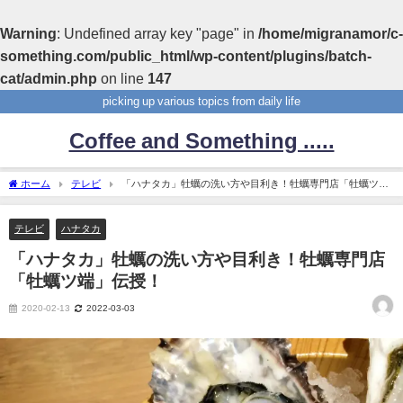
Warning
: Undefined array key "page" in
/home/migranamor/c-
something.com/public_html/wp-content/plugins/batch-
cat/admin.php
on line
147
picking up various topics from daily life
Coffee and Something .....
ホーム
テレビ
「ハナタカ」牡蠣の洗い方や目利き！牡蠣専門店「牡蠣ツ
端」伝授！
テレビ
ハナタカ
「ハナタカ」牡蠣の洗い方や目利き！牡蠣専門店
「牡蠣ツ端」伝授！
2020-02-13
2022-03-03