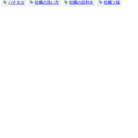
ハナタカ
牡蠣の洗い方
牡蠣の目利き
牡蠣ツ端