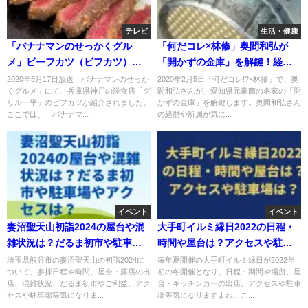
テレビ
生活・健康
「バナナマンのせっかくグル
「何だコレ×林修」奥間和弘が
メ」ビーフカツ（ビフカツ）
「開かずの金庫」を解鍵！経歴
「グリル一平」！神戸の洋食
や所属は？
2020年5月17日放送「バナナマンのせっか
2020年2月5日「何だコレ!?×林修」で、奥
くグルメ」にて、兵庫県神戸の洋食店「グ
間和弘さんが、愛知県元豪商の名家の「開
店！5月17日
リル一平」のビフカツが紹介されました。
かずの金庫」を解鍵します。奥間和弘さん
ここでは、「バナナマ...
の経歴や所属が気に...
イベント
イベント
妻沼聖天山初詣2024の屋台や混
大手町イルミ縁日2022の日程・
雑状況は？だるま初市や駐車場
時間や屋台は？アクセスや駐車
やアクセスは？
場は？
埼玉県熊谷市の妻沼聖天山の初詣2024に
毎年夏開催の大手町イルミ縁日が2022年
ついて、参拝日程や時間、屋台・露店の出
初の冬開催となり、日程・期間や場所、屋
店、混雑状況、だるま初市やご利益、アク
台・キッチンカーの出店、アクセスや駐車
セスや駐車場等気になりま...
場等気になりますよね。こ...