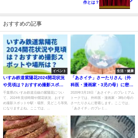
作とは？
おすすめの記事
イベント
生活・健康
いすみ鉄道紫陽花2024開花状況
「あさイチ」さーたりさん（外
や見頃は？おすすめ撮影スポッ
科医・漫画家・3児の母）に密
トや場所は？
着！内容は？
千葉県のいすみ鉄道沿線の紫陽花につい
2020年3月19日「あさイチ」のプレミアム
て、2024年見頃時期や開花状況、おすす
トークでは、外科医・漫画家・3時の母の
め撮影スポットや駅・場所、見どころ等気
さーたりさんに密着します。ここでは、
になりますよね。ここでは、...
「あさイチ」のプレミ...