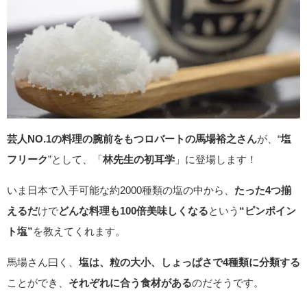
芸人NO.1の料理の腕前をもつロバートの馬場裕之さん
が、“
塩
フリーク
”として、「
林先生の初耳学
」に登場します！
いま日本で入手可能な約2000種類の塩の中から、
たった4つ揃
えるだ
けで
どんな料理も100倍美味しくなる
という
“ピンポイン
ト塩”
を教えてくれます。
馬場さん曰く、
塩は、粒の大小、しょっぱさで4種類に分類する
ことができ、
それぞれに合う食材がある
のだそうです。