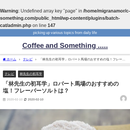
Warning
: Undefined array key "page" in
/home/migranamor/c-
something.com/public_html/wp-content/plugins/batch-
cat/admin.php
on line
147
picking up various topics from daily life
Coffee and Something .....
ホーム
テレビ
「林先生の初耳学」ロバート馬場のおすすめの塩！フレーバ
ーソルトは？
テレビ
林先生の初耳学
「林先生の初耳学」ロバート馬場のおすすめの
塩！フレーバーソルトは？
2020-02-10
2020-02-10