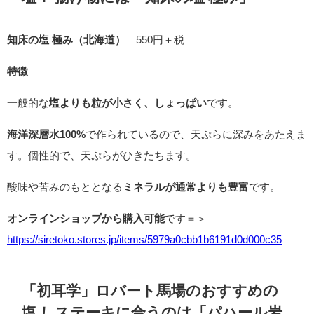
知床の塩 極み（北海道）
550円＋税
特徴
一般的な
塩よりも粒が小さく、しょっぱい
です。
海洋深層水100%
で作られているので、天ぷらに深みをあたえま
す。個性的で、天ぷらがひきたちます。
酸味や苦みのもととなる
ミネラルが通常よりも豊富
です。
オンラインショップから購入可能
です＝＞
https://siretoko.stores.jp/items/5979a0cbb1b6191d0d000c35
「初耳学」ロバート馬場のおすすめの
塩！
ステーキに合うのは「パハール岩