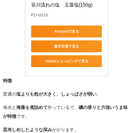
笹川流れの塩　玉藻塩(150g)
F17-U21S
Amazonで見る
楽天市場で見る
Yahoo!ショッピングで見る
特徴
普通の
塩よりも粒が大きく、しょっぱさが弱い
。
海水と
海藻を煮詰めて
作っているで、
磯の香りと力強いうま味
が特徴
です。
昆布しめしたような深み
ががります。