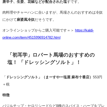
唐辛子、生姜、花椒などが配合された塩
すです。
肉料理やチャーハンに合いますが、馬場さんのおすすめは冷奴
にかけて
麻婆風冷奴
だそうです。
オンラインショップからご購入可能です＝＞
https://kaldi-
online.com/item/4515996914782.html
「初耳学」ロバート馬場のおすすめの
塩！ 「
ドレッシングソルト」！
「
ドレッシングソルト」（まーすやー塩屋 麻布十番店）
553円
＋税
特徴
バジルチップ・セロリシードなど8種のスパイス・ハーブをブレ