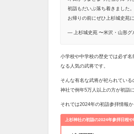
初詣もだいぶ落ち着きました
お帰りの前にぜひ上杉城史苑に
— 上杉城史苑 〜米沢・山形グルメを
小学校や中学校の歴史では必ず名
なる人気の武将です。
そんな有名な武将が祀られている
神社で例年5万人以上の方が初詣
それでは2024年の初詣参拝情報
上杉神社の初詣の2024年参拝日程や