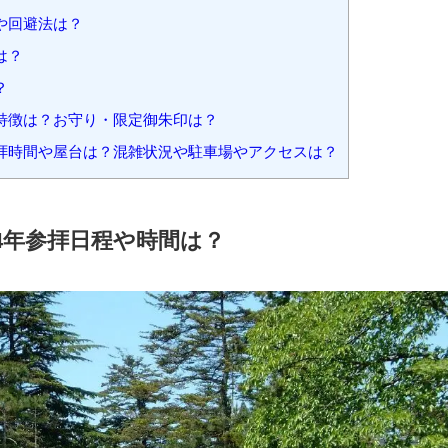
や回避法は？
は？
？
や特徴は？お守り・限定御朱印は？
参拝時間や屋台は？混雑状況や駐車場やアクセスは？
24年参拝日程や時間は？