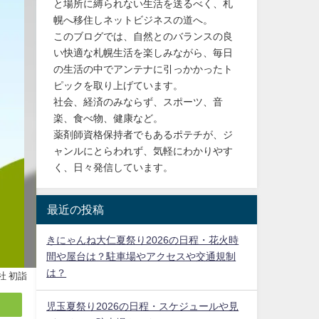
と場所に縛られない生活を送るべく、札
幌へ移住しネットビジネスの道へ。
このブログでは、自然とのバランスの良
い快適な札幌生活を楽しみながら、毎日
の生活の中でアンテナに引っかかったト
ピックを取り上げています。
社会、経済のみならず、スポーツ、音
楽、食べ物、健康など。
薬剤師資格保持者でもあるポテチが、ジ
ャンルにとらわれず、気軽にわかりやす
く、日々発信しています。
最近の投稿
きにゃんね大仁夏祭り2026の日程・花火時
間や屋台は？駐車場やアクセスや交通規制
は？
社 初詣
児玉夏祭り2026の日程・スケジュールや見