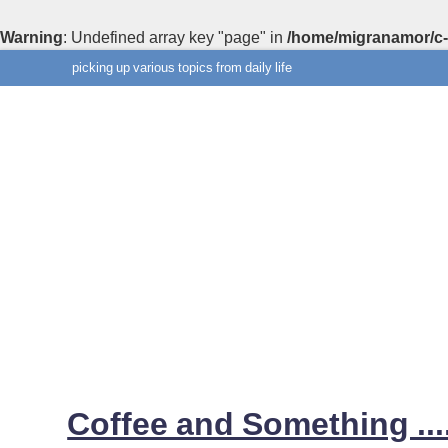
Warning
: Undefined array key "page" in
/home/migranamor/c-
picking up various topics from daily life
Coffee and Something ....