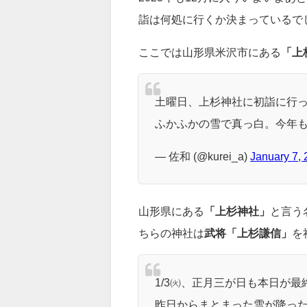
詣は何処に行くか決まっているで
ここでは山形県米沢市にある
「上
土曜日、上杉神社に初詣に行
ふかふかの雪で真っ白。今年も
— 佐和 (@kurei_a)
January 7,
山形県にある
「上杉神社」
と言う
ちらの神社は
武将「上杉謙信」
を
1/3㈫、正月三が日も本日が最
昨日からまとまった雪が降っ