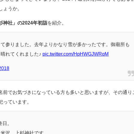
しょうか。
杉神社」の2024年初詣
を紹介。
って参りました。去年よりかなり雪が多かったです。御廟所も
晴れてくれました♪
pic.twitter.com/HpHWGJWRqM
 2018
名前でお気づきになっている方も多いと思いますが、その通り
祀っています。
終日。
た米沢、上杉神社です。