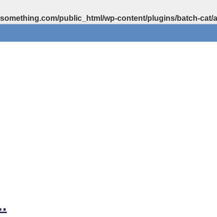
something.com/public_html/wp-content/plugins/batch-cat/
.