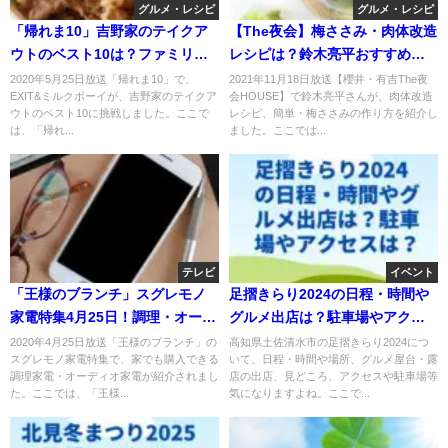
グルメ・レシピ
グルメ・レシピ
「帰れま10」吉野家のテイクア
【The夜会】梅ささみ・肉体改造
ウトのベスト10は？ファミリー
レシピは？鈴木亮平おすすめ！
セットがお得？
11月18日
2020年5月25日放送「帰れま10」で、
2021年11月18日放送【櫻井・有吉The夜
EXIT&ミルクボーイが、吉野家のテイクア
会HOUSE】で鈴木亮平さんが、肉体改造
ウトのベスト10に挑戦しました。ここで
レシピ、簡単・梅ささみの作り方を紹介し
は、「帰れ...
ました。ここでは...
テレビ
イベント
「王様のブランチ」スグレモノ
足摺きらり2024の日程・時間や
家電特集4月25日！調理・オーデ
グルメ出店は？駐車場やアクセ
ィオ・次世代家電！
スは？
2020年4月25日放送「王様のブランチ」の
高知県土佐清水市の足摺きらり2024につ
スグレモノ家電特集で、家でも購入できる
いて、日程・時間や場所、グルメ屋台・露
調理家電・オーディオ家電が紹介されまし
店の出店、見どころ、アクセスや駐車場等
た。ここでは、「王様...
気になりますよね。ここで...