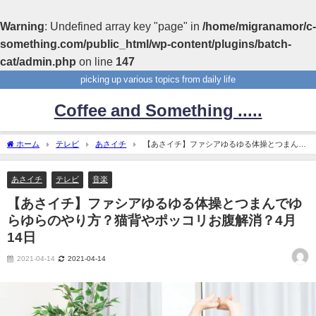
Warning
: Undefined array key "page" in
/home/migranamor/c-
something.com/public_html/wp-content/plugins/batch-
cat/admin.php
on line
147
picking up various topics from daily life
Coffee and Something .....
ホーム
テレビ
あさイチ
【あさイチ】ファシアゆるゆる体操とつまんで
ゆらゆらのやり方？猫背やポッコリお腹解消？4月14日
あさイチ
テレビ
音楽
【あさイチ】ファシアゆるゆる体操とつまんでゆ
らゆらのやり方？猫背やポッコリお腹解消？4月
14日
2021-04-14
2021-04-14