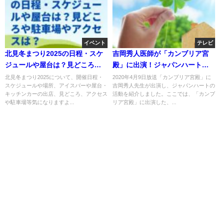
イベント
テレビ
北見冬まつり2025の日程・スケ
吉岡秀人医師が「カンブリア宮
ジュールや屋台は？見どころや
殿」に出演！ジャパンハートの
駐車場やアクセスは？
活動とは？
北見冬まつり2025について、開催日程・
2020年4月9日放送「カンブリア宮殿」に
スケジュールや場所、アイスバーや屋台・
吉岡秀人先生が出演し、ジャパンハートの
キッチンカーの出店、見どころ、アクセス
活動を紹介しました。ここでは、「カンブ
や駐車場等気になりますよ...
リア宮殿」に出演した、...