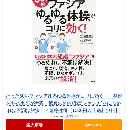
たった30秒ファシアゆるゆる体操がコリに効く！ 整形
外科の名医が考案 驚異の体内組織“ファシア”をゆるめ
れば不調は解決！／遠藤健司【1000円以上送料無料】
posted with
カエレバ
楽天市場
Amazon