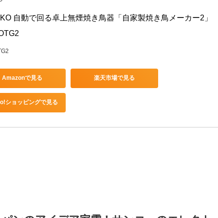
O
NKO 自動で回る卓上無煙焼き鳥器「自家製焼き鳥メーカー2」 
OTG2
TG2
Amazonで見る
楽天市場で見る
hoo!ショッピングで見る
。