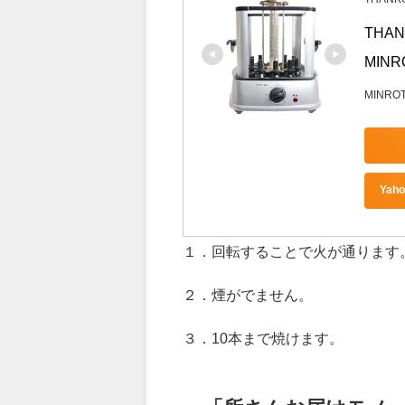
自家製焼鳥メーカー
THANK
THA
MINR
MINRO
Ya
１．回転することで火が通ります
２．煙がでません。