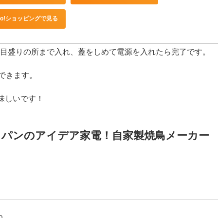
NKO おひとりさま用超高速弁当箱炊飯器 TKFCLBRC
BRC
Amazonで見る
楽天市場で見る
hoo!ショッピングで見る
水を目盛りの所まで入れ、蓋をしめて電源を入れたら完了です。
できます。
味しいです！
」パンのアイデア家電！自家製焼鳥メーカー