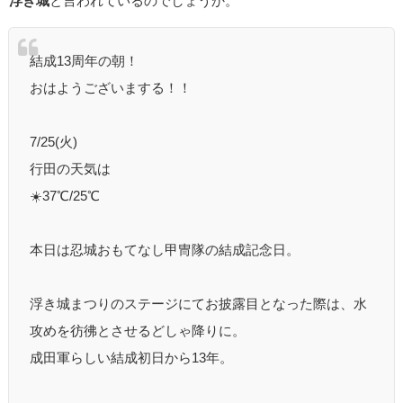
浮き城
と言われているのでしょうか。
結成13周年の朝！
おはようございまする！！
7/25(火)
行田の天気は
☀️37℃/25℃
本日は忍城おもてなし甲冑隊の結成記念日。
浮き城まつりのステージにてお披露目となった際は、水
攻めを彷彿とさせるどしゃ降りに。
成田軍らしい結成初日から13年。