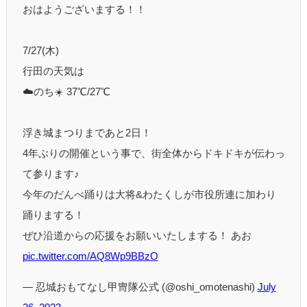
おはようございまする！！
7/27(木)
行田の天気は
☁️のち☀️ 37℃/27℃
浮き城まつりまであと2日！
4年ぶりの開催という事で、街全体からドキドキが伝わっ
て参ります♪
今年のだんべ踊りは大将&わたくしが市役所連に加わり
踊りまする！
ぜひ沿道からの応援をお願いいたしまする！ あお
pic.twitter.com/AQ8Wp9BBzO
— 忍城おもてなし甲冑隊公式 (@oshi_omotenashi)
July