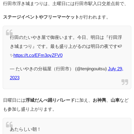
行田市浮き城まつりは、土曜日には行田市駅入口交差点前で、
ステージイベントやフリーマーケット
が行われます。
行田のたいやき屋で御座います。今日、明日は『行田浮
き城まつり』です。最も盛り上がるのは明日の夜です🍉
✨
https://t.co/EFm3oyZFV0
— たいやきの分福屋（行田市） (@tenjingouitsu)
July 29,
2023
日曜日には
浮城だんべ踊りパレード
に加え、
お神輿
、
山車
など
も参加し盛り上がります。
あたらしい朝！