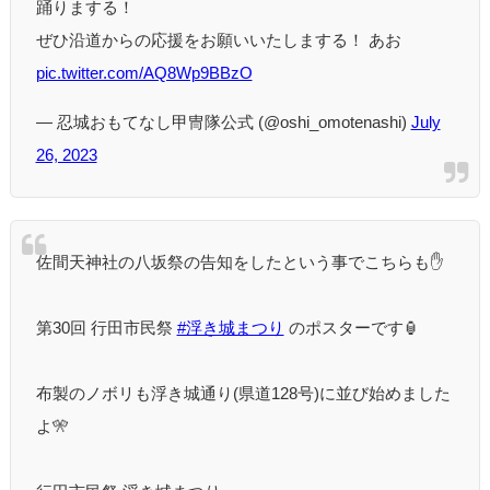
踊りまする！
ぜひ沿道からの応援をお願いいたしまする！ あお
pic.twitter.com/AQ8Wp9BBzO
— 忍城おもてなし甲冑隊公式 (@oshi_omotenashi)
July
26, 2023
佐間天神社の八坂祭の告知をしたという事でこちらも✋
第30回 行田市民祭
#浮き城まつり
のポスターです🏮
布製のノボリも浮き城通り(県道128号)に並び始めました
よ🎌