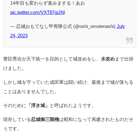
14年目も変わらず進みまする！あお
pic.twitter.com/VXT87giJNl
— 忍城おもてなし甲冑隊公式 (@oshi_omotenashi)
July
24, 2023
豊臣秀吉が天下統一を目的として城攻めをし、
水攻め
まで仕掛
けました。
しかし城を守っていた成田軍は闘い続け、最後まで城が落ちる
ことはありませんでした。
そのために
「浮き城」
と呼ばれたようです。
現存している
忍城御三階櫓
は昭和になって再建されたものだそ
うです。