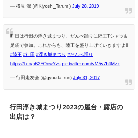
— 樽見 潔 (@Kiyoshi_Tarumi)
July 28, 2019
昨日は行田の浮き城まつり。だんべ踊りに陸王Tシャツ&
足袋で参加。これからも、陸王を盛り上げていきますよ‼
#陸王
#行田
#浮き城まつり
#だんべ踊り
https://t.co/pB2FOdwYzs
pic.twitter.com/vM5v7b4Mzk
— 行田走友会 (@gyouda_run)
July 31, 2017
行田浮き城まつり2023の屋台・露店の
出店は？