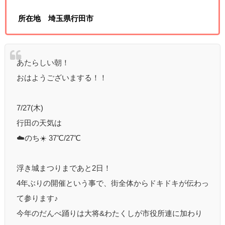
所在地 埼玉県行田市
あたらしい朝！
おはようございまする！！
7/27(木)
行田の天気は
☁️のち☀️ 37℃/27℃
浮き城まつりまであと2日！
4年ぶりの開催という事で、街全体からドキドキが伝わっ
て参ります♪
今年のだんべ踊りは大将&わたくしが市役所連に加わり