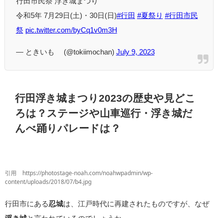
行田市民祭 浮き城まつり
令和5年 7月29日(土)・30日(日)
#行田
#夏祭り
#行田市民
祭
pic.twitter.com/byCq1v0m3H
— ときいも©️ (@tokiimochan)
July 9, 2023
行田浮き城まつり2023の歴史や見どこ
ろは？ステージや山車巡行・浮き城だ
んべ踊りパレードは？
引用 https://photostage-noah.com/noahwpadmin/wp-
content/uploads/2018/07/b4.jpg
行田市にある
忍城
は、江戸時代に再建されたものですが、なぜ