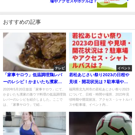
場やアクセスやホテルは？
おすすめの記事
テレビ
イベント
「家事ヤロウ」低温調理鶏レバ
若松あじさい祭り2023の日程や
ーのレシピ！かまいたち濱家激
見頃・開花状況は？駐車場やア
ウマ料理！
クセス・シャトルバスは？
2020年5月20日放送「家事ヤロウ」にて、
福岡県北九州市の若松あじさい祭り2023
かまいたち濱家の激ウマ料理の低温調理鶏
について、日程・時間や場所、2023年見
レバーのレシピを紹介しました。ここで
頃時期や開花状況、アクセス・シャトルバ
は、「家事ヤロウ」で紹...
スや駐車場、イベント内...