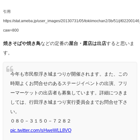
引用
https://stat.ameba.jp/user_images/20130731/05/tokiimochan2/3b/51/j/t02200
caw=800
焼きそばや焼き鳥
などの定番の
屋台・露店は出店
すると思いま
す。
今年も市民祭浮き城まつりが開催されます。また、この
時期よくお問合せのあるステージイベントの出演、フリ
ーマーケットの出店者も募集しています。詳細につきま
しては、行田浮き城まつり実行委員会までお問合せ下さ
い。
０８０－３１５０－７２８２
pic.twitter.com/sHweWLL8VQ