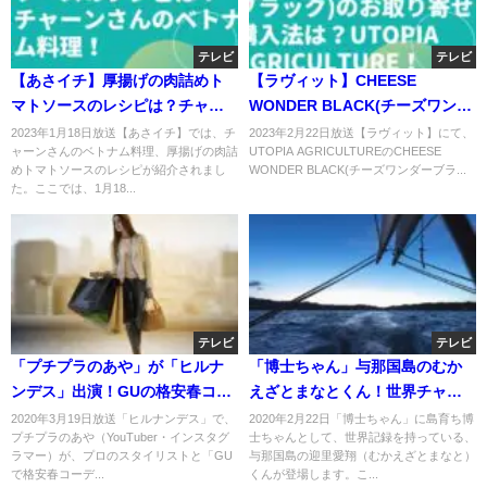
テレビ
テレビ
【あさイチ】厚揚げの肉詰めト
【ラヴィット】CHEESE
マトソースのレシピは？チャー
WONDER BLACK(チーズワンダ
ンさんのベトナム料理！
ーブラック)のお取り寄せ・購入
2023年1月18日放送【あさイチ】では、チ
2023年2月22日放送【ラヴィット】にて、
ャーンさんのベトナム料理、厚揚げの肉詰
UTOPIA AGRICULTUREのCHEESE
法は？UTOPIA
めトマトソースのレシピが紹介されまし
WONDER BLACK(チーズワンダーブラ...
AGRICULTURE！
た。ここでは、1月18...
テレビ
テレビ
「プチプラのあや」が「ヒルナ
「博士ちゃん」与那国島のむか
ンデス」出演！GUの格安春コー
えざとまなとくん！世界チャン
デ披露！
ピオン？
2020年3月19日放送「ヒルナンデス」で、
2020年2月22日「博士ちゃん」に島育ち博
プチプラのあや（YouTuber・インスタグ
士ちゃんとして、世界記録を持っている、
ラマー）が、プロのスタイリストと「GU
与那国島の迎里愛翔（むかえざとまなと）
で格安春コーデ...
くんが登場します。こ...