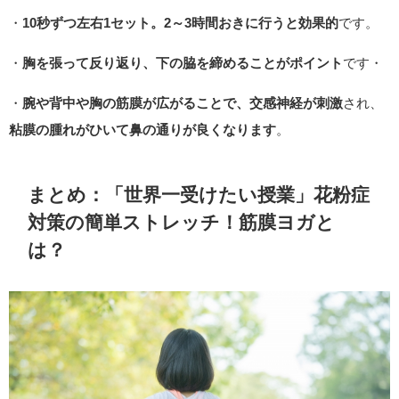
・
10秒ずつ左右1セット。2～3時間おきに行うと効果的
です。
・
胸を張って反り返り、下の脇を締めることがポイント
です・
・
腕や背中や胸の筋膜が広がることで、交感神経が刺激
され、
粘膜の腫れがひいて鼻の通りが良くなります
。
まとめ：「世界一受けたい授業」花粉症
対策の簡単ストレッチ！筋膜ヨガと
は？