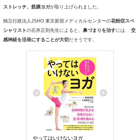
ストレッチ、筋膜ヨガ
が取り上げられました。
独立行政法人JSHO 東京新宿メディカルセンターの
花粉症スペ
シャリスト
の石井正則先生によると、
鼻づまりを治す
には、
交
感神経を活発にすることが大切
だそうです。
やってはいけないヨガ