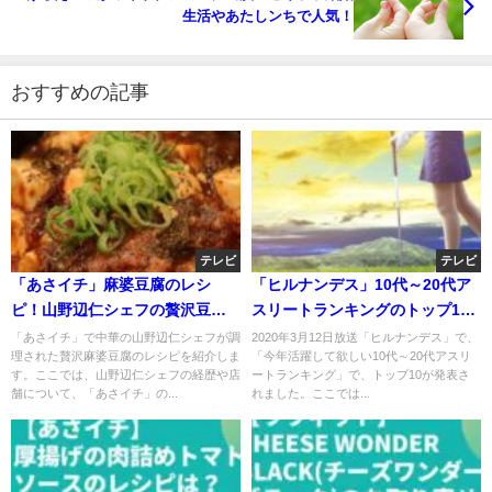
生活やあたしンちで人気！
おすすめの記事
テレビ
テレビ
「あさイチ」麻婆豆腐のレシ
「ヒルナンデス」10代～20代ア
ピ！山野辺仁シェフの贅沢豆腐
スリートランキングのトップ10!
料理とは？
今年活躍して欲しい!
「あさイチ」で中華の山野辺仁シェフが調
2020年3月12日放送「ヒルナンデス」で、
理された贅沢麻婆豆腐のレシピを紹介しま
「今年活躍して欲しい10代～20代アスリ
す。ここでは、山野辺仁シェフの経歴や店
ートランキング」で、トップ10が発表さ
舗について、「あさイチ」の...
れました。ここでは...