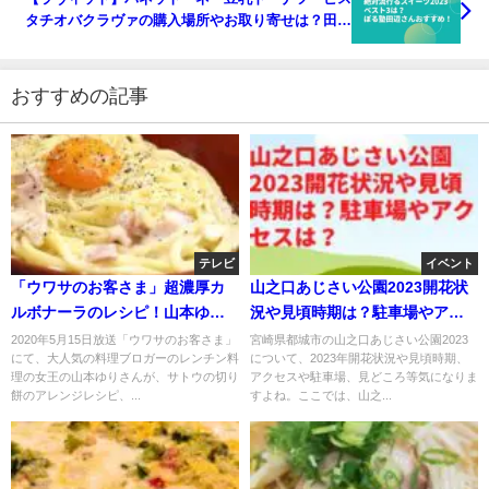
タチオバクラヴァの購入場所やお取り寄せは？田辺
さんおすすめスイーツ2023！
おすすめの記事
テレビ
イベント
「ウワサのお客さま」超濃厚カ
山之口あじさい公園2023開花状
ルボナーラのレシピ！山本ゆり
況や見頃時期は？駐車場やアク
のサトウの切り餅のアレンジ！
セスは？
2020年5月15日放送「ウワサのお客さま」
宮崎県都城市の山之口あじさい公園2023
にて、大人気の料理ブロガーのレンチン料
について、2023年開花状況や見頃時期、
理の女王の山本ゆりさんが、サトウの切り
アクセスや駐車場、見どころ等気になりま
餅のアレンジレシピ、...
すよね。ここでは、山之...