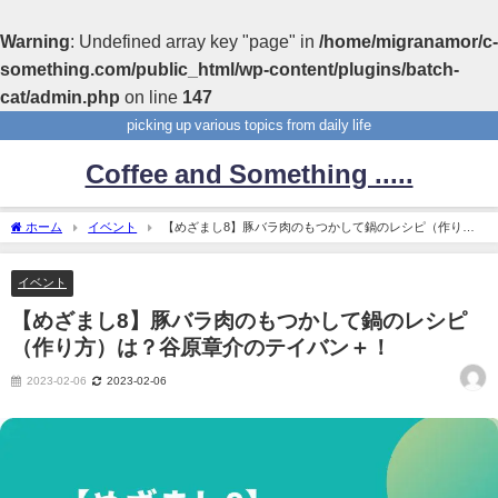
Warning
: Undefined array key "page" in
/home/migranamor/c-
something.com/public_html/wp-content/plugins/batch-
cat/admin.php
on line
147
picking up various topics from daily life
Coffee and Something .....
ホーム
イベント
【めざまし8】豚バラ肉のもつかして鍋のレシピ（作り
方）は？谷原章介のテイバン＋！
イベント
【めざまし8】豚バラ肉のもつかして鍋のレシピ
（作り方）は？谷原章介のテイバン＋！
2023-02-06
2023-02-06