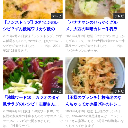
テレビ
テレビ
【ノンストップ】おむヒジのレ
「バナナマンのせっかくグル
シピ？ずん飯尾ワリカツ飯のレ
メ」大西の味噌カレー牛乳ラー
シピ！
メン！青森からお取り寄せ！
2021年2月25日放送「ノンストップ」のず
2020年4月19日放送「バナナマンのせっか
ん飯尾さんのワリカツ飯で、おむヒジのレ
くグルメ」で、金沢の大西の味噌カレー牛
シピが紹介されました。ここでは、2021
乳ラーメンが紹介されました。ここでは、
年2月25日放送「...
「バナナマンのせっか...
テレビ
テレビ
「沸騰ワード10」カツオのタイ
【王様のブランチ】桜海老のな
風サラダのレシピ！志麻さんが
んちゃってかき揚げ丼のレシ
伝授！
ピ！ニッチェ江上が伝授！4月10
2020年4月10日放送「沸騰ワード10」で、
2021年4月10日放送【王様のブランチ】
伝説の家政婦の志麻さんのカツオのタイ風
で、snowmanの目黒連さんが、ニッチェ
日
サラダのレシピが公開されました。ここで
江上さん指導のもと、5分丼の桜海老のな
は、「沸騰ワード1...
んちゃってかき揚げ...