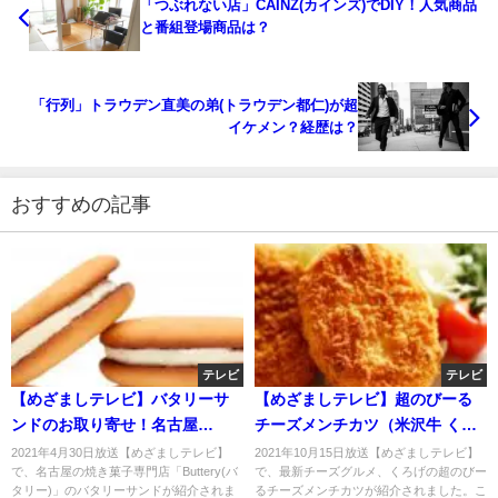
「つぶれない店」CAINZ(カインズ)でDIY！人気商品
と番組登場商品は？
「行列」トラウデン直美の弟(トラウデン都仁)が超
イケメン？経歴は？
おすすめの記事
テレビ
テレビ
【めざましテレビ】バタリーサ
【めざましテレビ】超のびーる
ンドのお取り寄せ！名古屋
チーズメンチカツ（米沢牛 くろ
「Buttery」焼き菓子専門店！4
げ）のお取り寄せ！レンジで簡
2021年4月30日放送【めざましテレビ】
2021年10月15日放送【めざましテレビ】
で、名古屋の焼き菓子専門店「Buttery(バ
で、最新チーズグルメ、くろげの超のびー
月30日
単！10月15日
タリー)」のバタリーサンドが紹介されま
るチーズメンチカツが紹介されました。こ