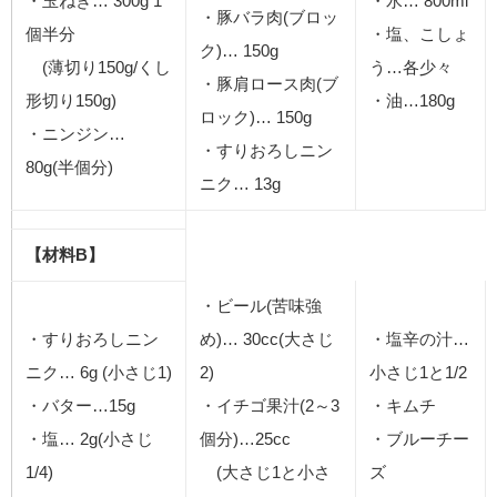
・玉ねぎ… 300g 1
・水… 800ml
・豚バラ肉(ブロッ
個半分
・塩、こしょ
ク)… 150g
(薄切り150g/くし
う…各少々
・豚肩ロース肉(ブ
形切り150g)
・油…180g
ロック)… 150g
・ニンジン…
・すりおろしニン
80g(半個分)
ニク… 13g
【材料B】
・ビール(苦味強
・すりおろしニン
め)… 30cc(大さじ
・塩辛の汁…
ニク… 6g (小さじ1)
2)
小さじ1と1/2
・バター…15g
・イチゴ果汁(2～3
・キムチ
・塩… 2g(小さじ
個分)…25cc
・ブルーチー
1/4)
(大さじ1と小さ
ズ