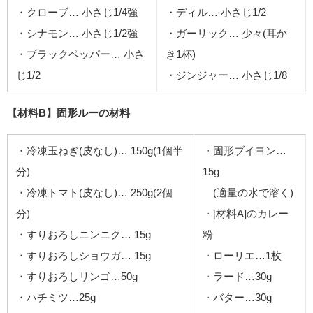
・クローブ… 小さじ1/4強
・ディル… 小さじ1/2
・シナモン… 小さじ1/2強
・ガーリック… 少々(耳か
・ブラックペッパー… 小さ
き1杯)
じ1/2
・ジンジャー… 小さじ1/8
【材料B】固形ルーの材料
・冷凍玉ねぎ(皮なし)… 150g(1個半
・固形ブイヨン…
分)
15g
・冷凍トマト(皮なし)… 250g(2個
(適量の水で溶く)
分)
・[材料A]のカレー
・すりおろしニンニク… 15g
粉
・すりおろしショウガ… 15g
・ローリエ…1枚
・すりおろしリンゴ…50g
・ラード…30g
・ハチミツ…25g
・バター…30g