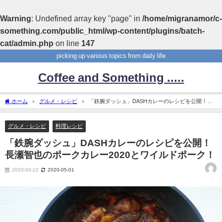
Warning
: Undefined array key "page" in
/home/migranamor/c-
something.com/public_html/wp-content/plugins/batch-
cat/admin.php
on line
147
picking up various topics from daily life
Coffee and Something .....
ホーム
グルメ・レシピ
「鉄腕ダッシュ」DASHカレーのレシピを公開！長
瀬智也のポークカレー2020とワイルドポーク！
グルメ・レシピ
料理レシピ
「鉄腕ダッシュ」DASHカレーのレシピを公開！
長瀬智也のポークカレー2020とワイルドポーク！
2020-03-22
2020-05-01