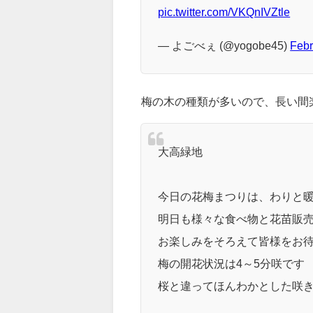
梅の木の見頃は、
2月下旬から3
大高緑地、花梅まつり、
#大道
pic.twitter.com/VKQnIVZtle
— よごべぇ (@yogobe45)
Febr
梅の木の種類が多いので、長い間
大高緑地
今日の花梅まつりは、わりと
明日も様々な食べ物と花苗販