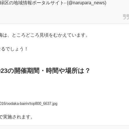
待ちします
き方を楽しんでください
https://t.co/T9gxhut0pe
の地域情報ポータルサイト- (@narupara_news)
地の梅は、ところどころ見頃をむかえています。
なるでしょう！
023の開催期間・時間や場所は？