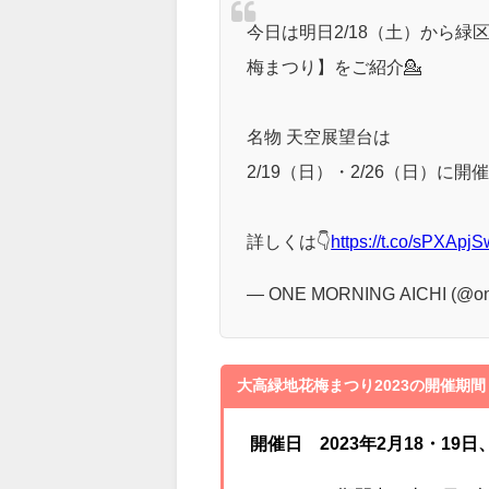
引用 http://ahpc.sakura.ne.jp/nantenka/20
大高緑地花梅まつりは以下の日程
今日は明日2/18（土）から緑
梅まつり】をご紹介💁
名物 天空展望台は
2/19（日）・2/26（日）に開催
詳しくは👇
https://t.co/sPXApj
— ONE MORNING AICHI (@on