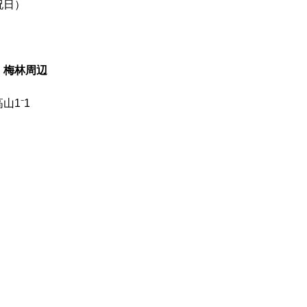
間・時間や場所
、23日、25・26日と3月4・5日
日）
・梅林周辺
山1⁻1