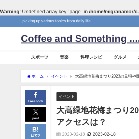
Warning
: Undefined array key "page" in
/home/migranamor/c-
picking up various topics from daily life
Coffee and Something ....
スポーツ
音楽
料理レシピ
グルメ
ホーム
イベント
大高緑地花梅まつり2023の見頃
イベント
Facebook
大高緑地花梅まつり2
post
アクセスは？
2023-02-18
2023-02-18
はてブ