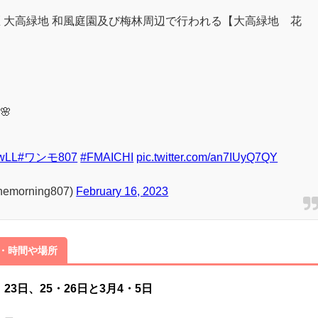
16/oodaka-bairin/top800_6637.jpg
で実施されます。
区 大高緑地 和風庭園及び梅林周辺で行われる【大高緑地 花
🌸
SwLL
#ワンモ807
#FMAICHI
pic.twitter.com/an7IUyQ7QY
emorning807)
February 16, 2023