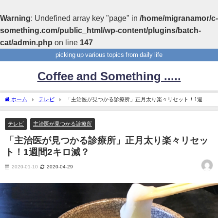
Warning
: Undefined array key "page" in
/home/migranamor/c-
something.com/public_html/wp-content/plugins/batch-
cat/admin.php
on line
147
picking up various topics from daily life
Coffee and Something .....
ホーム
テレビ
「主治医が見つかる診療所」正月太り楽々リセット！1週間2
キロ減？
テレビ
主治医が見つかる診療所
「主治医が見つかる診療所」正月太り楽々リセッ
ト！1週間2キロ減？
2020-01-10
2020-04-29