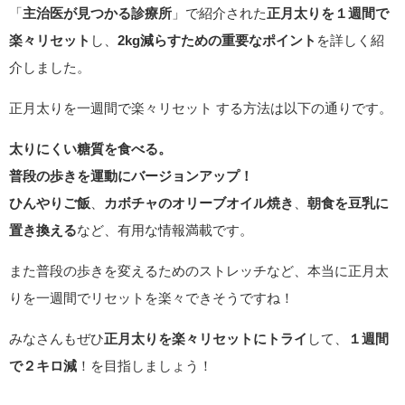
「
主治医が見つかる診療所
」で紹介された
正月太りを１週間で
楽々リセット
し、
2kg減らすための重要なポイント
を詳しく紹
介しました。
正月太りを一週間で楽々リセット する方法は以下の通りです。
太りにくい糖質を食べる。
普段の歩きを運動にバージョンアップ！
ひんやりご飯
、
カボチャのオリーブオイル焼き
、
朝食を豆乳に
置き換える
など、有用な情報満載です。
また普段の歩きを変えるためのストレッチなど、本当に正月太
りを一週間でリセットを楽々できそうですね！
みなさんもぜひ
正月太りを楽々リセットにトライ
して、
１週間
で２キロ減
！を目指しましょう！