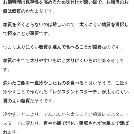
お節料理は保存性を高めるため味付けが濃い目で、お雑煮のお
餅は糖質のかたまり
です。
糖質を全くとらないのは難しい
ので、
太りにくい糖質を選択し
て摂ることが重要
です。
つまり
太りにくい糖質を選んで食べることが重要
なのです。
糖質
の中でも
太りやすいもの
と
太りにくいもの
があるそうで
す。
炊いたご飯を一度冷やしたものを食べる
と良いそうで、ご飯を
冷やすことで作られる
「レジスタントスターチ」が太りにくい
質のよい糖質
だそうです。
冷やすことにより、でんぷんから太りにくい糖質レジスタント
スターチに変わり、
胃や小腸で消化・吸収されず大腸まで運ば
れ
ます。