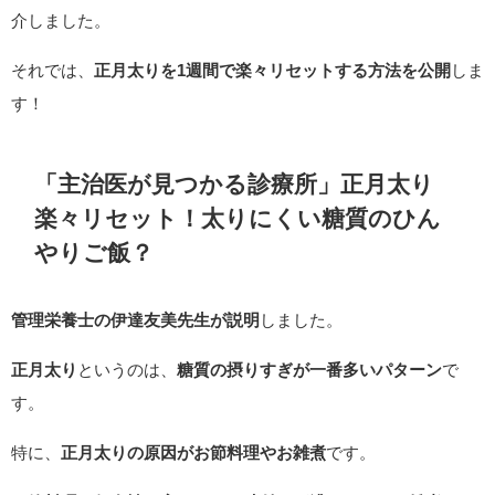
介しました。
それでは、
正月太りを1週間で楽々リセットする方法を公開
しま
す！
「主治医が見つかる診療所」正月太り
楽々リセット！太りにくい糖質のひん
やりご飯
？
管理栄養士の伊達友美先生が説明
しました。
正月太り
というのは、
糖質の摂りすぎが一番多いパターン
で
す。
特に、
正月太りの原因がお節料理やお雑煮
です。