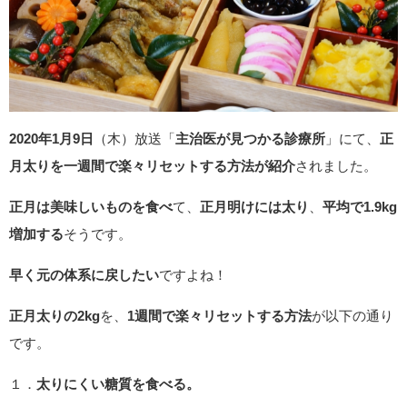
2020年1月9日
（木）放送「
主治医が見つかる診療所
」にて、
正
月太りを一週間で楽々リセットする方法が紹介
されました。
正月は美味しいものを食べ
て、
正月明けには太り
、
平均で1.9kg
増加する
そうです。
早く元の体系に戻したい
ですよね！
正月太りの2kg
を、
1週間で楽々リセットする方法
が以下の通り
です。
１．
太りにくい糖質を食べる。