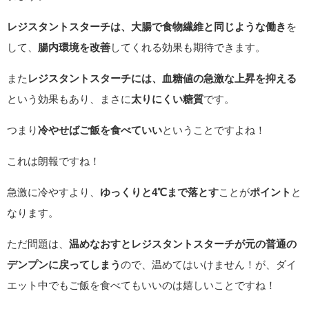
レジスタントスターチは、大腸で食物繊維と同じような働き
を
して、
腸内環境を改善
してくれる効果も期待できます。
また
レジスタントスターチには、血糖値の急激な上昇を抑える
という効果もあり、まさに
太りにくい糖質
です。
つまり
冷やせばご飯を食べていい
ということですよね！
これは朗報ですね！
急激に冷やすより、
ゆっくりと4℃まで落とす
ことが
ポイント
と
なります。
ただ問題は、
温めなおすとレジスタントスターチが元の普通の
デンプンに戻ってしまう
ので、温めてはいけません！が、ダイ
エット中でもご飯を食べてもいいのは嬉しいことですね！