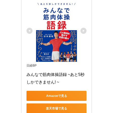
日経BP
みんなで筋肉体操語録 ~あと5秒
しかできません! ~
Amazonで見る
楽天市場で見る