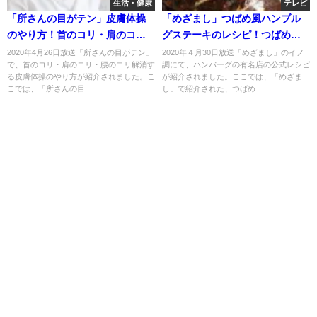
生活・健康
テレビ
「所さんの目がテン」皮膚体操
「めざまし」つばめ風ハンブル
のやり方！首のコリ・肩のコ
グステーキのレシピ！つばめグ
リ・腰のコリ解消！
リルの公式レシピ！
2020年4月26日放送「所さんの目がテン」
2020年４月30日放送「めざまし」のイノ
で、首のコリ・肩のコリ・腰のコリ解消す
調にて、ハンバーグの有名店の公式レシピ
る皮膚体操のやり方が紹介されました。こ
が紹介されました。ここでは、「めざま
こでは、「所さんの目...
し」で紹介された、つばめ...