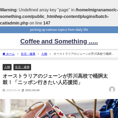
Warning
: Undefined array key "page" in
/home/migranamor/c-
something.com/public_html/wp-content/plugins/batch-
cat/admin.php
on line
147
picking up various topics from daily life
Coffee and Something .....
ホーム
生活・健康
人物
オーストラリアのジェーンが芥川高校で桶胴太
鼓！「ニッポン行きたい人応援団」
人物
生活・健康
オーストラリアのジェーンが芥川高校で桶胴太
鼓！「ニッポン行きたい人応援団」
2020-03-30
2021-03-29