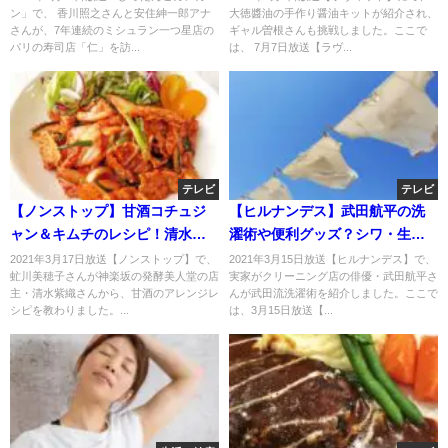
ン」で、 香川照之さんと安住紳一郎アナ
大徳醬油の手作り醤油キットが紹介され、
さんが、7年連続のミシュラン一つ星店の
ギャル曽根さんも挑戦しました。ここで
パリの寿司店「仁」を訪...
は、 7月7日放送【ラヴ...
テレビ
テレビ
【ノンストップ】甘酒コチュジ
【ヒルナンデス】武田航平の洗
ャン＆キムチのレシピ！清水紫
濯術や便利グッズ？シワ・生乾
織のアレンジレシピ！3月17日
き対策や毛布・靴洗い？3月15日
2021年3月17日放送【ノンストップ】で、
2021年3月15日放送【ヒルナンデス】で、
虻川美穂子さんが神楽坂の発酵美人堂の店
実家がクリーニング店の俳優・武田航平さ
主・清水紫織さんから、甘酒のアレンジレ
んが武田流洗濯術を紹介しました。ここで
シピを教わりました。...
は、3月15日放送【...