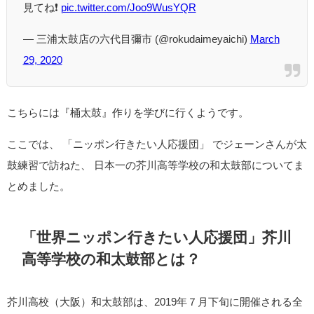
見てね❗️
pic.twitter.com/Joo9WusYQR
— 三浦太鼓店の六代目彌市 (@rokudaimeyaichi)
March
29, 2020
こちらには『桶太鼓』作りを学びに行くようです。
ここでは、 「ニッポン行きたい人応援団」 でジェーンさんが太
鼓練習で訪ねた、 日本一の芥川高等学校の和太鼓部についてま
とめました。
「世界ニッポン行きたい人応援団」芥川
高等学校の和太鼓部とは？
芥川高校（大阪）和太鼓部は、2019年７月下旬に開催される全