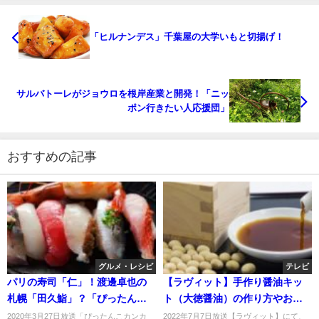
「ヒルナンデス」千葉屋の大学いもと切揚げ！
サルバトーレがジョウロを根岸産業と開発！「ニッ
ポン行きたい人応援団」
おすすめの記事
グルメ・レシピ
テレビ
パリの寿司「仁」！渡邊卓也の
【ラヴィット】手作り醤油キッ
札幌「田久鮨」？「ぴったんこ
ト（大徳醤油）の作り方やお取
カンカン」
り寄せは？ギャル曽根挑戦！
2020年3月27日放送「ぴったんこカンカ
2022年7月7日放送【ラヴィット】にて、