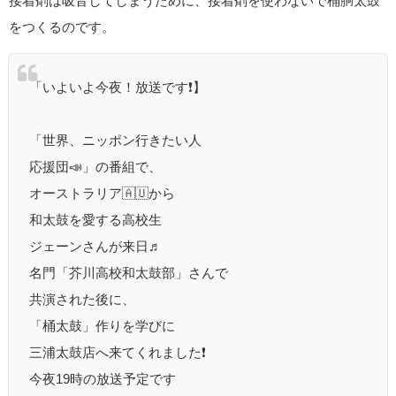
接着剤は吸音してしまうために、接着剤を使わないで桶胴太鼓
をつくるのです。
「いよいよ今夜！放送です❗️】
「世界、ニッポン行きたい人
応援団📣」の番組で、
オーストラリア🇦🇺から
和太鼓を愛する高校生
ジェーンさんが来日♬
名門「芥川高校和太鼓部」さんで
共演された後に、
「桶太鼓」作りを学びに
三浦太鼓店へ来てくれました❗️
今夜19時の放送予定です