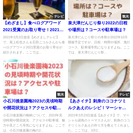
テレビ
観光
【めざまし】食べログアワード
泉大津だんじり祭り2022の日程
2021受賞のお取り寄せ！2021年
や場所は？コースや駐車場は？
3月2日
2021年3月2日放送【めざましテレビ】
泉大津だんじり祭りの本祭が2022年10月
で、尾上松也さん＆石田ニコルさんから食
開催予定ですが、日程・時間や場所、曳行
べログアワード2021受賞のお取り寄せが
コース、駐車場等気になりますよね。ここ
紹介されます。ここでは...
では、泉大津だんじり祭...
観光
テレビ
小石川後楽園梅2023の見頃時期
【あさイチ】刺身のココナツミ
や開花状況は？アクセスや駐車
ルクあえのレシピ！マーシャル
場は？
諸島名物！3月23日
小石川後楽園の梅林について、2023年見
2021年3月23日放送【あさイチ】で、マー
頃時期や開花状況、アクセスや駐車場、魅
シャル諸島のトーマスさんが、刺身のココ
力や見どころ等気になりますよね。ここで
ナツミルクあえの作り方を教えてくれまし
は、小石川後楽園の梅の2...
た。ここでは、3月2...