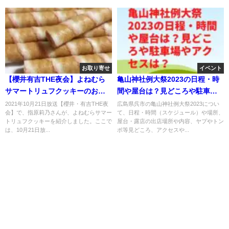
お取り寄せ
イベント
【櫻井有吉THE夜会】よねむら
亀山神社例大祭2023の日程・時
サマートリュフクッキーのお取
間や屋台は？見どころや駐車場
り寄せ！レストラン米村の逸品
やアクセスは？
2021年10月21日放送【櫻井・有吉THE夜
広島県呉市の亀山神社例大祭2023につい
会】で、指原莉乃さんが、よねむらサマー
て、日程・時間（スケジュール）や場所、
とは？10月21日
トリュフクッキーを紹介しました。ここで
屋台・露店の出店場所や内容、ヤプやトン
は、10月21日放...
ボ等見どころ、アクセスや...