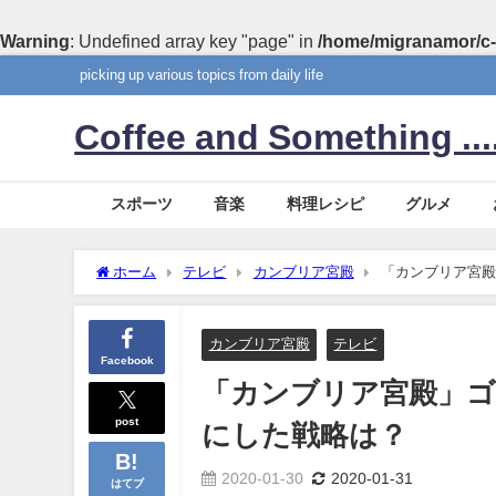
Warning
: Undefined array key "page" in
/home/migranamor/c-
picking up various topics from daily life
Coffee and Something ....
スポーツ
音楽
料理レシピ
グルメ
ホーム
テレビ
カンブリア宮殿
「カンブリア宮
カンブリア宮殿
テレビ
Facebook
「カンブリア宮殿」
post
にした戦略は？
2020-01-30
2020-01-31
はてブ