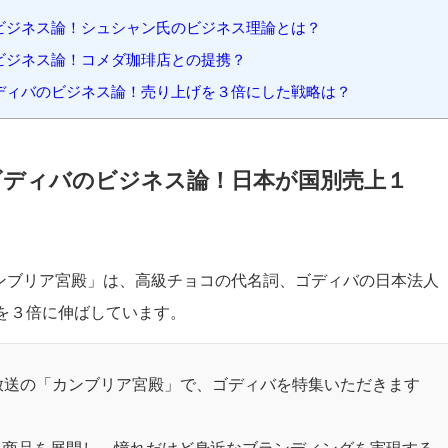
ネス論！ "高級感"と"親しみやすさ"で快進撃？
ビジネス論！日本独自の商品開発？
ジネス論！ゴディバジャパンCEOのジェローム・シュシャン氏の
ビジネス論！シュシャン氏のビジネス理論とは？
ビジネス論！コメダ珈琲店との提携？
ディバのビジネス論！売り上げを３倍にした戦略は？
ゴディバのビジネス論！日本が国別売上１
カンブリア宮殿」は、高級チョコの代名詞、ゴディバの日本法人
を３倍に伸ばしています。