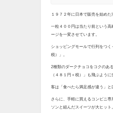
高島屋限定粒の「ジンジャー 
感性を刺激する新しい味わい
— ゴディバ (@Godiva_JPN)
J
１９７２年に日本で販売を始めた
一粒４００円は当たり前という高
ージを一変させています。
ショッピングモールで行列をつく
税）」。
2種類のダークチョコをコクのあ
（４８１円＋税）」も飛ぶように