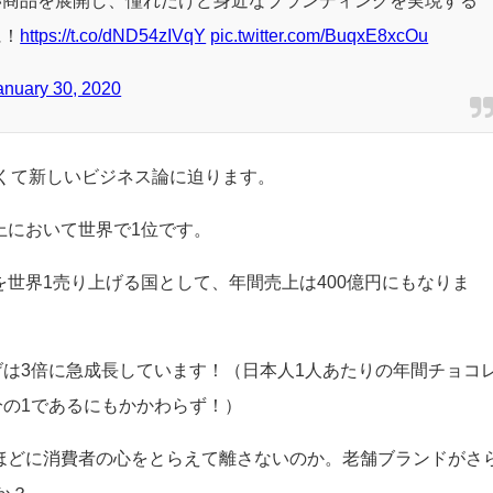
放送の「カンブリア宮殿」で、ゴディバを特集いただきます
い商品を展開し、憧れだけど身近なブランディングを実現する
に！
https://t.co/dND54zIVqY
pic.twitter.com/BuqxE8xcOu
anuary 30, 2020
くて新しいビジネス論に迫ります。
売上において世界で1位です。
トを世界1売り上げる国として、年間売上は400億円にもなりま
げは3倍に急成長しています！（日本人1人あたりの年間チョコ