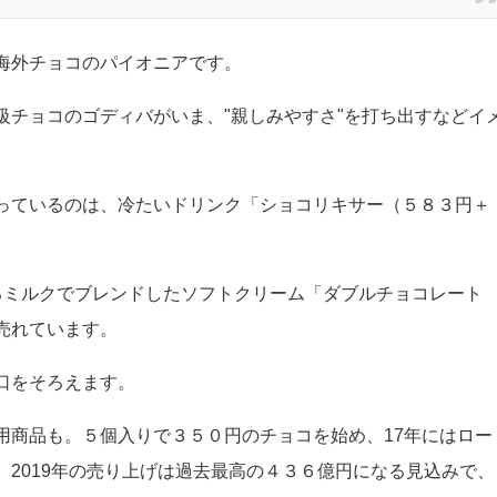
ガナッシュ」は少しピリッとした生姜の風味が溶け込んだ、
です。
https://t.co/hLDixBd5kk
pic.twitter.com/PB9IjMAnXa
anuary 29, 2020
海外チョコのパイオニアです。
級チョコのゴディバがいま、"親しみやすさ"を打ち出すなどイ
っているのは、冷たいドリンク「ショコリキサー（５８３円＋
るミルクでブレンドしたソフトクリーム「ダブルチョコレート
売れています。