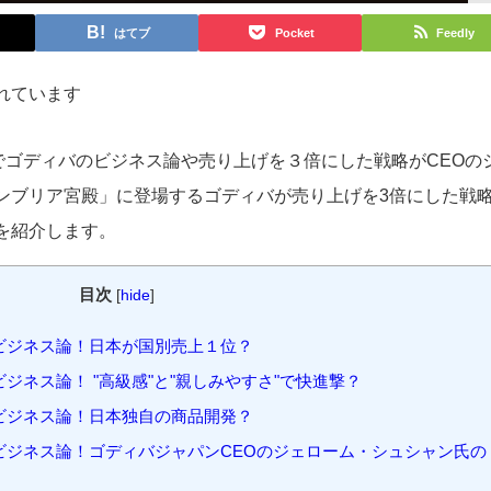
はてブ
Pocket
Feedly
れています
でゴディバのビジネス論や売り上げを３倍にした戦略がCEOの
ンブリア宮殿」に登場するゴディバが売り上げを3倍にした戦
を紹介します。
目次
[
hide
]
ビジネス論！日本が国別売上１位？