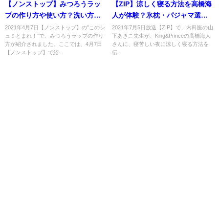
【ノンストップ】みつろうラッ
【ZIP】涼しく寝る方法を高橋海
プの作り方や使い方？洗い方
人が体験？氷枕・パジャマ選
は？4月7日
び・ハッカ油・入浴法？7月5日
2021年4月7日【ノンストップ】の”このシ
2021年7月5日放送【ZIP】で、内科医の山
ュミとまれ！”で、みつろうラップの作り
下あきこ先生が、King&Princeの高橋海人
方が紹介されました。ここでは、4月7日
さんに、寝苦しい夜に涼しく寝る方法を
【ノンストップ】で紹...
伝...