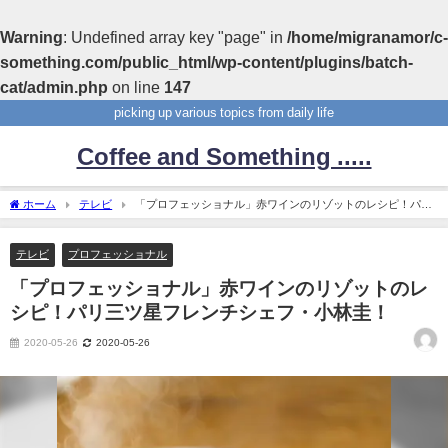
Warning
: Undefined array key "page" in
/home/migranamor/c-
something.com/public_html/wp-content/plugins/batch-
cat/admin.php
on line
147
picking up various topics from daily life
Coffee and Something .....
ホーム
テレビ
「プロフェッショナル」赤ワインのリゾットのレシピ！パリ
三ツ星フレンチシェフ・小林圭！
テレビ
プロフェッショナル
「プロフェッショナル」赤ワインのリゾットのレ
シピ！パリ三ツ星フレンチシェフ・小林圭！
2020-05-26
2020-05-26