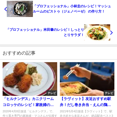
「プロフェッショナル」小林圭のレシピ！マッシュ
ルームのピストゥ（ジェノベーゼ） の作り方！
「プロフェッショナル」米田肇のレシピ！しっとり
とりサラダ！
おすすめの記事
テレビ
テレビ
「ヒルナンデス」カニクリーム
【ラヴィット】友近おすすめ駅
コロッケのレシピ！家政婦のマ
弁！だし巻き弁当・えんの鶏飯
コさん伝授！
風だし茶漬け・若鶏むすび？5月
2020年4月8日放送「ヒルナンデス」で、
2021年5月4日放送【ラヴィット】で、駅
作り置き専門の家政婦・マコさんが伝授す
弁大好きな友近さんが、絶品駅弁ベスト3
4日