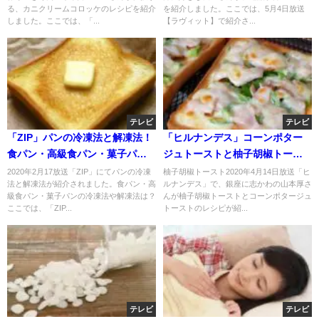
る、カニクリームコロッケのレシピを紹介
を紹介しました。ここでは、5月4日放送
しました。ここでは、「...
【ラヴィット】で紹介さ...
テレビ
テレビ
「ZIP」パンの冷凍法と解凍法！
「ヒルナンデス」コーンポター
食パン・高級食パン・菓子パン
ジュトーストと柚子胡椒トース
は？
トのレシピ！銀座に志かわの山
2020年2月17放送「ZIP」にてパンの冷凍
柚子胡椒トースト2020年4月14日放送「ヒ
法と解凍法が紹介されました。食パン・高
ルナンデス」で、銀座に志かわの山本厚さ
本厚！
級食パン・菓子パンの冷凍法や解凍法は？
んが柚子胡椒トーストとコーンポタージュ
ここでは、「ZIP...
トーストのレシピが紹...
テレビ
テレビ