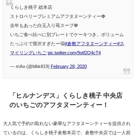
くらしき桃子 総本店
ストロベリープレミアムアフタヌーンティー🍓
去年もあった白玉入り苺スープ🍓
いちご食べ比べに別プレートでケーキつき、ボリューム
たっぷりで贅沢すぎたー🤤
#倉敷アフタヌーンティー
#ス
マイリングいちご
pic.twitter.com/9otf2O4cT4
— mAo (@blbk819)
February 28, 2020
「ヒルナンデス」くらしき桃子 中央店
のいちごのアフタヌーンティー！
大人気で予約の取れない豪華なアフタヌーンティーを提供され
ているのは、くらしき桃子倉敷本店で、倉敷中央店では一人前