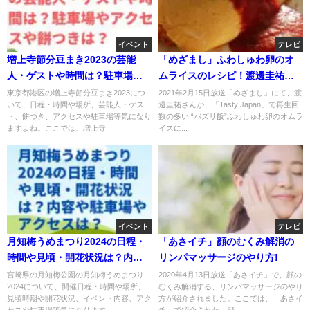
イベント
テレビ
増上寺節分豆まき2023の芸能
「めざまし」ふわしゅわ卵のオ
人・ゲストや時間は？駐車場や
ムライスのレシピ！渡邊圭祐が
アクセスや餅つきは？
バズリ飯に挑戦！
東京都港区の増上寺節分豆まき2023につ
2021年2月15日放送「めざまし」にて、渡
いて、日程・時間や場所、芸能人・ゲス
邊圭祐さんが、「Tasty Japan」で再生回
ト、餅つき、アクセスや駐車場等気になり
数の多い “バズリ飯”ふわしゅわ卵のオムラ
ますよね。ここでは、増上寺...
イスに...
イベント
テレビ
月知梅うめまつり2024の日程・
「あさイチ」顔のむくみ解消の
時間や見頃・開花状況は？内容
リンパマッサージのやり方!
や駐車場やアクセスは？
宮崎県の月知梅公園の月知梅うめまつり
2020年4月13日放送「あさイチ」で、顔の
2024について、開催日程・時間や場所、
むくみ解消する、リンパマッサージのやり
見頃時期や開花状況、イベント内容、アク
方が紹介されました。ここでは、「あさイ