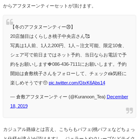
からアフタヌーンティーセットが頂けます。
【冬のアフタヌーンティー⑳】
20店舗目はくらしき桃子中央店さん🥰
写真は1人前、1人2,200円、1人～注文可能、限定10食、
シェア可で前日まではネット予約、当日ならお電話で予
約をお願いします🍓086-436-7111にお願いします。予約
開始は倉敷桃子さんをフォローして、チェック🍰気軽に
楽しめそうです🥺
pic.twitter.com/GtxK6Abs14
— 倉敷アフタヌーンティー (@Kuranoon_Tea)
December
18, 2019
カジュアル路線とは言え、こちらもパフェ(桃パフェなどちょっ
と仕様が違う)が頂けますし、ジェラートやクレープなどテイク