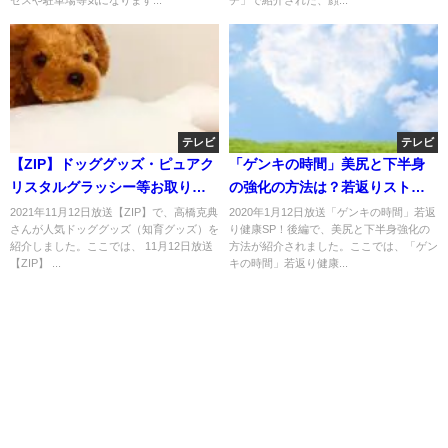
セスや駐車場等気になります...
チ」で紹介された、顔...
テレビ
テレビ
【ZIP】ドッググッズ・ピュアク
「ゲンキの時間」美尻と下半身
リスタルグラッシー等お取り寄
の強化の方法は？若返りストレ
せ！ 高橋克典おすすめ？11月12
ッチ！
2021年11月12日放送【ZIP】で、高橋克典
2020年1月12日放送「ゲンキの時間」若返
さんが人気ドッググッズ（知育グッズ）を
り健康SP！後編で、美尻と下半身強化の
日
紹介しました。ここでは、 11月12日放送
方法が紹介されました。ここでは、「ゲン
【ZIP】 ...
キの時間」若返り健康...