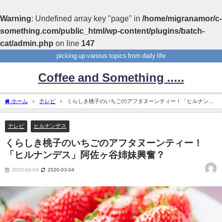
Warning
: Undefined array key "page" in
/home/migranamor/c-
something.com/public_html/wp-content/plugins/batch-
cat/admin.php
on line
147
picking up various topics from daily life
Coffee and Something .....
ホーム
テレビ
くらしき桃子のいちごのアフタヌーンティー！「ヒルナンデ
ス」阿佐ヶ谷姉妹興奮？
テレビ
ヒルナンデス
くらしき桃子のいちごのアフタヌーンティー！
「ヒルナンデス」阿佐ヶ谷姉妹興奮？
2020-03-04
2020-03-04