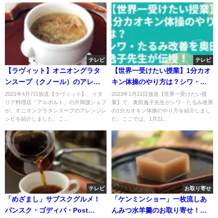
テレビ
テレビ
【ラヴィット】オニオングラタ
【世界一受けたい授業】1分カオ
ンスープ（クノール）のアレン
キン体操のやり方は？シワ・た
ジレシピ！片岡護シェフが伝
るみ改善を奥田逸子先生が伝
2021年4月7日放送【ラヴィット】、イタ
2023年1月21日放送【世界一受けたい授
リア料理店「アルポルト」の片岡護シェフ
業】で、奥田逸子先生がシワ・たるみ改善
授！4月7日
授！
が、オニオングラタンスープのアレンジレ
の1分カオキン体操のやり方を紹介しまし
シピを紹介しました。こ...
た。ここでは、1月21...
テレビ
お取り寄せ
「めざまし」サブスクグルメ！
「ケンミンショー」一枚流しあ
パンスク・ゴディバ・Post
んみつ水羊羹のお取り寄せ！え