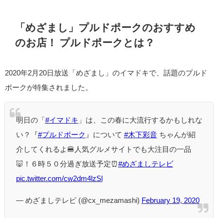
「めざまし」プルドポークのおすすめ
のお店！ プルドポークとは？
2020年2月20日放送「めざまし」のイマドキで、話題のプルド
ポークが特集されました。
明日の「
#イマドキ
」は、この春に大流行するかもしれな
い？『
#プルドポーク
』について
#木下彩音
ちゃんが紹
介してくれるよ🍔人気グルメサイトでも大注目の一品
🐷！６時５０分過ぎ放送予定⏰
#めざましテレビ
pic.twitter.com/cw2dm4lzSl
— めざましテレビ (@cx_mezamashi)
February 19, 2020