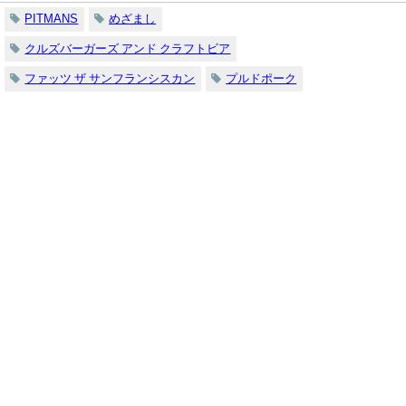
PITMANS
めざまし
クルズバーガーズ アンド クラフトビア
ファッツ ザ サンフランシスカン
プルドポーク