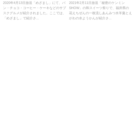
coffee・LikeSweets BOX !
がわの水ようかんも！
2020年4月13日放送「めざまし」にて、パ
2021年2月11日放送「秘密のケンミン
ン・チョコ・コーヒー・ケーキなどのサブ
SHOW」の和スイーツ祭りで、福井県の
スクグルメが紹介されました。ここでは、
花えちぜんの一枚流しあんみつ水羊羹とえ
「めざまし」で紹介さ...
がわの水ようかんが紹介さ...