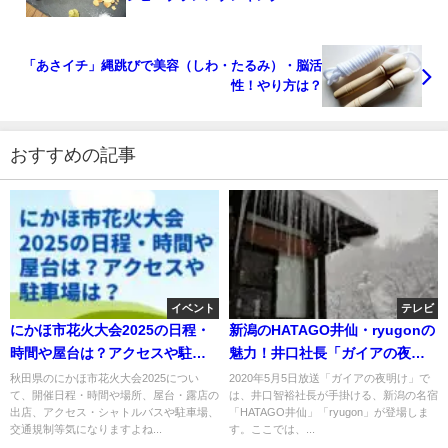
「あさイチ」縄跳びで美容（しわ・たるみ）・脳活
性！やり方は？
おすすめの記事
イベント
テレビ
にかほ市花火大会2025の日程・
新潟のHATAGO井仙・ryugonの
時間や屋台は？アクセスや駐車
魅力！井口社長「ガイアの夜明
場は？
け」出演！
秋田県のにかほ市花火大会2025につい
2020年5月5日放送「ガイアの夜明け」で
て、開催日程・時間や場所、屋台・露店の
は、井口智裕社長が手掛ける、新潟の名宿
出店、アクセス・シャトルバスや駐車場、
「HATAGO井仙」「ryugon」が登場しま
交通規制等気になりますよね...
す。ここでは、...