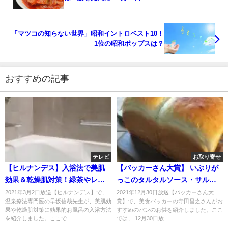
「マツコの知らない世界」昭和イントロベスト10！
1位の昭和ポップスは？
おすすめの記事
テレビ
お取り寄せ
【ヒルナンデス】入浴法で美肌
【バッカーさん大賞】 いぶりが
効果＆乾燥肌対策！緑茶やレモ
っこのタルタルソース・サルサ
ン汁？2021年3月2日
ベルデ・塗って焼いたらカレー
2021年3月2日放送【ヒルナンデス】で、
2021年12月30日放送【バッカーさん大
温泉療法専門医の早坂信哉先生が、美肌効
賞】で、美食バッカーの寺田昌之さんがお
パンのお取り寄せ！12月30日
果や乾燥肌対策に効果的お風呂の入浴方法
すすめのパンのお供を紹介しました。ここ
を紹介しました。ここで...
では、 12月30日放...