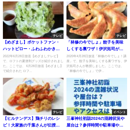
テレビ
テレビ
【めざまし】ポケットファン・
「林修の今でしょ」餃子を美味
ハットピロー・ふわふわかき氷
しくする裏ワザ！伊沢拓司が教
コードレスのお取り寄せは？
授！
2022年6月28日放送【めざましテレビ】
2020年4月28日放送「林修の今でしょ！講
で、ロフトの夏便利グッズが紹介されまし
座」で、餃子を美味しくする裏ワザを、伊
た。ここでは、 6月28日放送【めざまし】
沢拓司さんが教授しました。ここでは、
で紹介された ロフ...
「林修の今でしょ」で伊...
テレビ
イベント
【ヒルナンデス】鶏チリのレシ
三峯神社初詣2024の混雑状況や
ピ！大家族の千葉さんが伝授！3
屋台は？参拝時間や駐車場やア