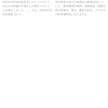
月15日
クセスは？
2021年3月15日放送【ヒルナンデス】で、
埼玉県秩父市の三峯神社の初詣2024につ
13人の大家族の千葉さんの鶏チリのレシ
いて、参拝期間や時間、混雑状況・混雑日
ピを紹介しました。ここでは、2021年3月
時や回避法、屋台・露店の出店、アクセス
15日放送【ヒル...
や駐車場等気になりますよ...