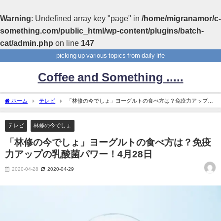
Warning
: Undefined array key "page" in
/home/migranamor/c-
something.com/public_html/wp-content/plugins/batch-
cat/admin.php
on line
147
picking up various topics from daily life
Coffee and Something .....
ホーム
テレビ
「林修の今でしょ」ヨーグルトの食べ方は？免疫力アップの
乳酸菌パワー！4月28日
テレビ
林修の今でしょ
「林修の今でしょ」ヨーグルトの食べ方は？免疫
力アップの乳酸菌パワー！4月28日
2020-04-28
2020-04-29