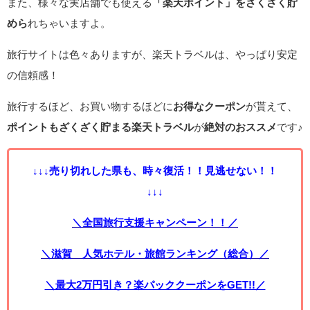
また、様々な実店舗でも使える
「楽天ポイント」をざくざく貯
めら
れちゃいますよ。
旅行サイトは色々ありますが、楽天トラベルは、やっぱり安定
の信頼感！
旅行するほど、お買い物するほどに
お得なクーポン
が貰えて、
ポイントもざくざく貯まる楽天トラベル
が
絶対のおススメ
です♪
↓↓↓売り切れした県も、時々復活！！見逃せない！！
↓↓↓
＼全国旅行支援キャンペーン！！／
＼滋賀 人気ホテル・旅館ランキング（総合）／
＼最大2万円引き？楽パッククーポンをGET!!／