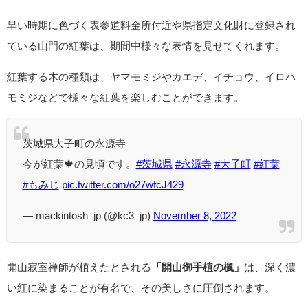
早い時期に色づく表参道料金所付近や県指定文化財に登録され
ている山門の紅葉は、期間中様々な表情を見せてくれます。
紅葉する木の種類は、ヤマモミジやカエデ、イチョウ、イロハ
モミジなどで様々な紅葉を楽しむことができます。
茨城県大子町の永源寺
今が紅葉🍁の見頃です。
#茨城県
#永源寺
#大子町
#紅葉
#もみじ
pic.twitter.com/o27wfcJ429
— mackintosh_jp (@kc3_jp)
November 8, 2022
開山寂室禅師が植えたとされる
「開山御手植の楓」
は、深く濃
い紅に染まることが有名で、その美しさに圧倒されます。