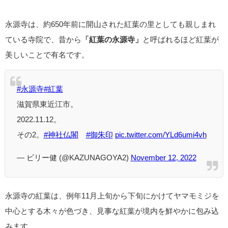
永源寺は、約650年前に開山された紅葉の里としても親しまれ
ている寺院で、昔から
「紅葉の永源寺」
と呼ばれるほど紅葉が
美しいことで有名です。
#永源寺
#紅葉
滋賀県東近江市。
2022.11.12。
その2。
#神社仏閣
#御朱印
pic.twitter.com/YLd6umi4vh
— ビリー健 (@KAZUNAGOYA2)
November 12, 2022
永源寺の紅葉は、例年11月上旬から下旬にかけてヤマモミジを
中心とする木々が色づき、見事な紅葉が境内を鮮やかに包み込
みます。