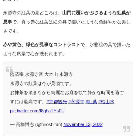
永源寺の紅葉の見どころは、
山門に覆いかぶさるような紅葉が
見事
で、真っ赤な紅葉は絵の具で描いたような色鮮やかな美し
さです。
赤や黄色、緑色が見事なコントラスト
で、水彩絵の具で描いた
ような風景で心が洗われます。
臨済宗 永源寺派 大本山 永源寺
永源寺の紅葉は今が見頃です。
お抹茶を頂きながら綺麗なお庭を観て静かな時間を過ご
すには最高です。
#京都観光
#永源寺
#紅葉
#枯山水
pic.twitter.com/I8ghaTEs0U
— 髙橋博志 (@hiroshiran)
November 13, 2022