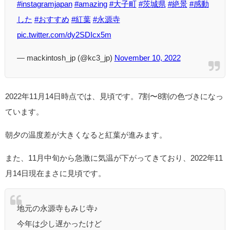
#instagramjapan
#amazing
#大子町
#茨城県
#絶景
#感動
した
#おすすめ
#紅葉
#永源寺
pic.twitter.com/dy2SDIcx5m
— mackintosh_jp (@kc3_jp)
November 10, 2022
2022年11月14日時点では、見頃です。7割〜8割の色づきになっ
ています。
朝夕の温度差が大きくなると紅葉が進みます。
また、11月中旬から急激に気温が下がってきており、2022年11
月14日現在まさに見頃です。
地元の永源寺もみじ寺♪
今年は少し遅かったけど