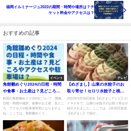
福岡イルミナージュ2022の期間・時間や場所は？チ
ケット料金やアクセスは？
おすすめの記事
イベント
テレビ
角館雛めぐり2024の日程・時間
【めざまし】山東の水餃子のお
や食事・お土産は？見どころや
取り寄せ！セロリ水餃子と桃肌
アクセスや駐車場は？
水餃子ココナッツダレ？3月26日
秋田の角館雛めぐり2024について、開催
2021年3月26日放送【めざましテレビ】の
日程・時間や場所、食事やお土産、見どこ
イマドキで、山東の水餃子のお取り寄せが
ろ、アクセスや駐車場等気になりますよ
紹介されました。ここでは、3月26日放送
ね。ここでは、角館雛めぐり...
【めざまし】で紹介...