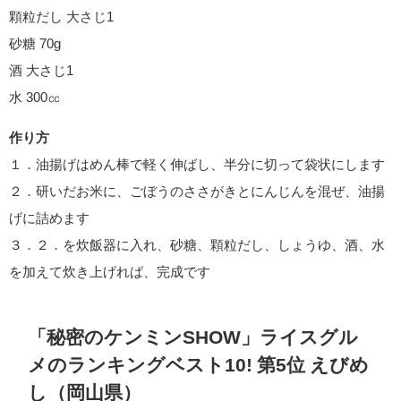
顆粒だし 大さじ1
砂糖 70g
酒 大さじ1
水 300㏄
作り方
１．油揚げはめん棒で軽く伸ばし、半分に切って袋状にします
２．研いだお米に、ごぼうのささがきとにんじんを混ぜ、油揚
げに詰めます
３．２．を炊飯器に入れ、砂糖、顆粒だし、しょうゆ、酒、水
を加えて炊き上げれば、完成です
「秘密のケンミンSHOW」ライスグル
メのランキングベスト10! 第5位 えびめ
し（岡山県）