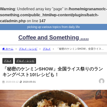
Warning
: Undefined array key "page" in
/home/migranamor/c-
something.com/public_html/wp-content/plugins/batch-
cat/admin.php
on line
147
picking up various topics from daily life
Coffee and Something .....
ホーム
グルメ・レシピ
グルメ
「秘密のケンミンSHOW」全国ライス祭
りのランキングベスト10!レシピも！
グルメ
グルメ・レシピ
「秘密のケンミンSHOW」全国ライス祭りのラン
キングベスト10!レシピも！
2020-03-12
2020-05-01