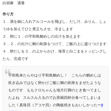
白胡麻 適量
作り方
１．酒を鍋に入れアルコールを飛ばし、だし汁、みりん、しょ
うゆを加えてひと煮立ちさせ、冷まします
２．卵に１．の宇和島鯛めしの出汁を加えます
３．２．の出汁に鯛の刺身をつけて、ご飯の上に盛りつけます
４．卵だしを３．の上からかけ、海苔と白ごまをトッピングし
たら、完成です
宇和島来たらやはり宇和島鯛めし！ こちらの鯛めしは
炊き込みではなく卵かけご飯に鯛の刺身をまぜたような
ものです ももクロちゃんも地方行脚のとき食べてまし
たよね スルスル入るのでお茶碗四杯分食べてしまいま
した！真珠貝（アコヤ貝）の陶板焼きもおいしかったー
#