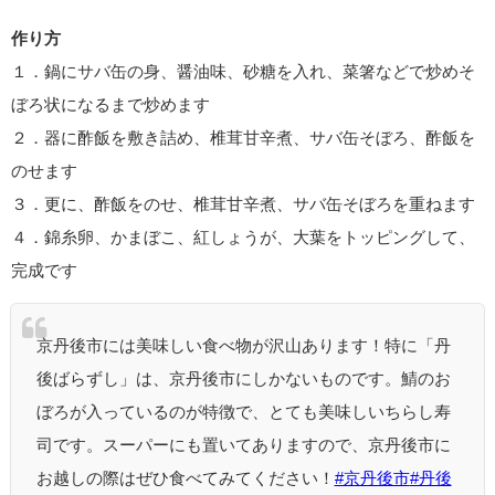
作り方
１．鍋にサバ缶の身、醤油味、砂糖を入れ、菜箸などで炒めそ
ぼろ状になるまで炒めます
２．器に酢飯を敷き詰め、椎茸甘辛煮、サバ缶そぼろ、酢飯を
のせます
３．更に、酢飯をのせ、椎茸甘辛煮、サバ缶そぼろを重ねます
４．錦糸卵、かまぼこ、紅しょうが、大葉をトッピングして、
完成です
京丹後市には美味しい食べ物が沢山あります！特に「丹
後ばらずし」は、京丹後市にしかないものです。鯖のお
ぼろが入っているのが特徴で、とても美味しいちらし寿
司です。スーパーにも置いてありますので、京丹後市に
お越しの際はぜひ食べてみてください！
#京丹後市
#丹後