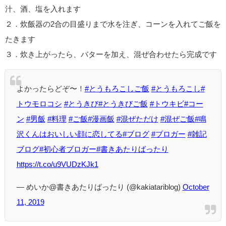
汁、酒、塩を入れます
２．炊飯器の2合の目盛りまで水を注ぎ、コーンを入れてご飯を
たきます
３．炊き上がったら、バターを加え、混ぜ合わせたら完成です
よかったらどぞ〜！
#とうもろこしご飯
#とうもろこし
#
トウモロコシ
#とうきび
#とうきびご飯
#トウキビ
#コー
ン
#男飯
#料理
#ご飯
#漫画飯
#混ぜただけ
#混ぜご飯
#鳴
沢くんはおいしい顔に恋してる
#ブログ
#ブロガー
#雑記
ブログ
#初心者ブロガー
#書きあたりばったり
https://t.co/u9VUDzKJk1
— めいか@書きあたりばったり (@kakiatariblog)
October
11, 2019