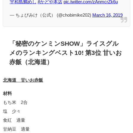
宇和島鯛めし
#かどや本店
pic.twitter.com/zAnmcrZk6u
— ちょびみけ（公式） (@chobimike202)
March 16, 2019
「秘密のケンミンSHOW」ライスグル
メのランキングベスト10! 第3位 甘いお
赤飯（北海道）
北海道 甘いお赤飯
材料
もち米 2合
塩 少々
食紅 適量
甘納豆 適量