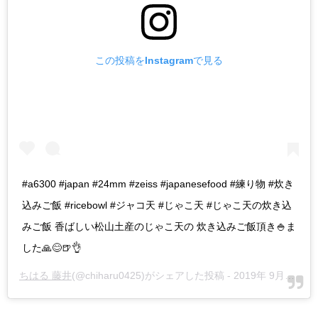
この投稿をInstagramで見る
#a6300 #japan #24mm #zeiss #japanesefood #練り物 #炊き
込みご飯 #ricebowl #ジャコ天 #じゃこ天 #じゃこ天の炊き込
みご飯 香ばしい松山土産のじゃこ天の 炊き込みご飯頂き🍚ま
した🙏😊🍺👌
ちはる 藤井
(@chiharu0425)がシェアした投稿 -
2019年 9月月17日午前8時32分PDT