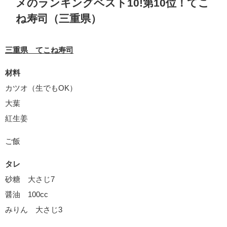
メのランキングベスト10!第10位！てこ
ね寿司（三重県）
三重県 てこね寿司
材料
カツオ（生でもOK）
大葉
紅生姜
ご飯
タレ
砂糖 大さじ7
醤油 100cc
みりん 大さじ3